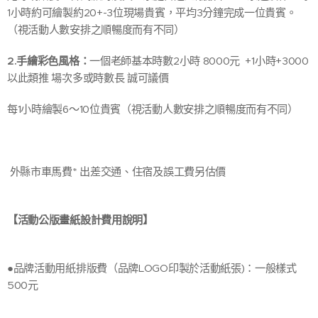
1小時約可繪製約20+-3位現場貴賓，平均3分鐘完成一位貴賓。
（視活動人數安排之順暢度而有不同）
2.手繪彩色風格：
一個老師基本時數2小時 8000元 +1小時+3000
以此類推 場次多或時數長 誠可議價
每1小時繪製6～10位貴賓（視活動人數安排之順暢度而有不同）
外縣市車馬費* 出差交通、住宿及誤工費另估價
【活動公版畫紙設計費用說明】
●品牌活動用紙排版費（品牌LOGO印製於活動紙張)：一般樣式
500元