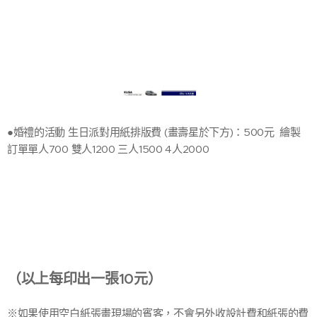
●婚禮的活動 生日派對用紙排版費 (畫壽星於下方)：500元 繪製
訂單單人700 雙人1200 三人1500 4人2000
（以上每印出一張10元）
※如果使用空白紙張畫現場的賓客，不會另外收設計費和紙張的費