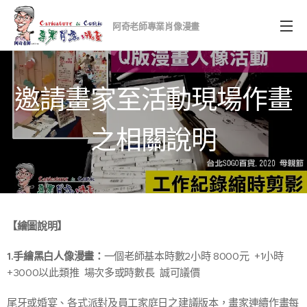
阿奇老師專業肖像漫
畫
邀請畫家至活動現場作畫
之相關說明
【繪圖說明】
1.手繪黑白人像漫畫：
一個老師基本時數2小時 8000元 +1小時
+3000以此類推 場次多或時數長 誠可議價
尾牙或婚宴、各式派對及員工家庭日之建議版本，畫家連續作畫每